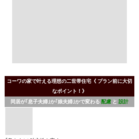
コーワの家で叶える理想の二世帯住宅《 プラン前に大切
なポイント！》
同居が｢息子夫婦｣か｢娘夫婦｣かで変わる
配慮
と
設計