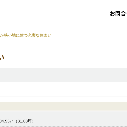
お問合
か狭小地に建つ充実な住まい
い
04.55㎡（31.63坪）