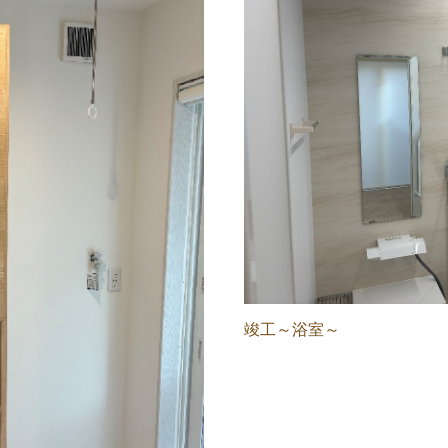
竣工～浴室～