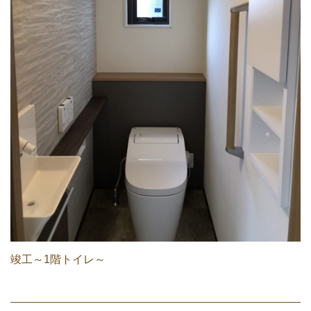
竣工～1階トイレ～