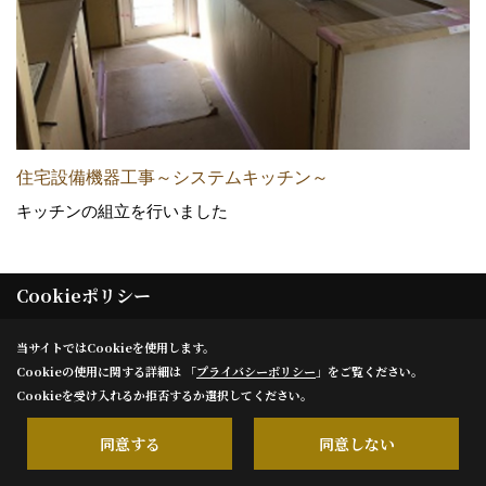
住宅設備機器工事～システムキッチン～
キッチンの組立を行いました
Cookieポリシー
26. 2019年09月14日
当サイトではCookieを使用します。
Cookieの使用に関する詳細は 「
プライバシーポリシー
」をご覧ください。
Cookieを受け入れるか拒否するか選択してください。
同意する
同意しない