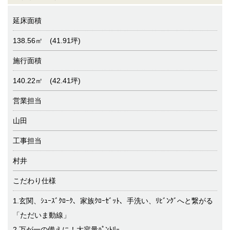
延床面積
138.56㎡ (41.91坪)
施行面積
140.22㎡ (42.41坪)
営業担当
山田
工事担当
村井
こだわり仕様
1.玄関、ｼｭｰｽﾞｸﾛｰｸ、家族ｸﾛｰｾﾞｯﾄ、手洗い、ﾘﾋﾞﾝｸﾞへと繋がる
「ただいま動線」
2.万が一の備えに！大容量ﾊﾟﾝﾄﾘｰ