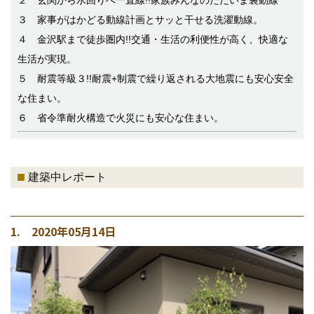
２ 玄関から水回りへ一直線!!家族みんなのただいま裏動線
３ 家事がはかどる動線計画とサッと干せる洗濯動線。
４ 金沢駅まで徒歩圏内!!交通・生活の利便性が高く、快適な
生活が実現。
５ 耐震等級３!!耐震+制震で繰り返される大地震にも安心安全
な住まい。
６ 省令準耐火構造で火災にも安心な住まい。
建築中レポート
1. 2020年05月14日