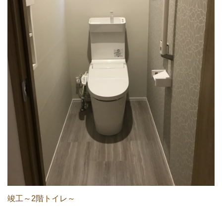
竣工～2階トイレ～