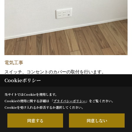
電気工事
スイッチ、コンセントのカバーの取付を行います。
Cookieポリシー
当サイトではCookieを使用します。
27. 2019年09月30日
Cookieの使用に関する詳細は 「
プライバシーポリシー
」をご覧ください。
Cookieを受け入れるか拒否するか選択してください。
同意する
同意しない