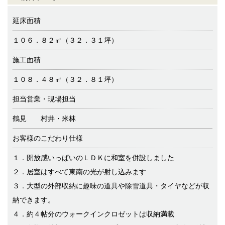
延床面積
１０６．８２㎡（３２．３１坪）
施工面積
１０８．４８㎡（３２．８１坪）
担当営業・現場担当
鶴見 村井・米林
お客様のこだわり仕様
１．開放感いっぱいのＬＤＫに和室を併設しました
２．居室はすべて東南の光が射し込みます
３．大型の外部収納に趣味の道具や除雪道具・タイヤなどが収
納できます。
４．約４帖分のウォークインクロゼットは収納満載