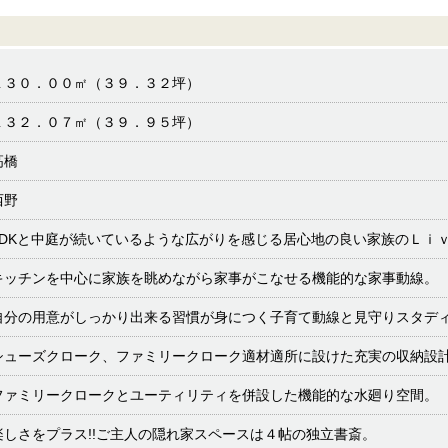
１３０．００㎡（３９．３２坪）
１３２．０７㎡（３９．９５坪）
高橋
西野
LDKと中庭が続いているような広がりを感じる居心地の良い家族のＬｉ
キッチンを中心に家族を眺めながら家事がこなせる機能的な家事動線。
自分の用意がしっかり出来る習慣が身につく子育て動線と見守りスタデ
シューズクローク、ファミリークローク適材適所に設けた充実の収納設
ファミリークロークとユーティリティを併設した機能的な水廻り空間。
楽しさをプラス!!ご主人の隠れ家スペースは４帖の独立書斎。