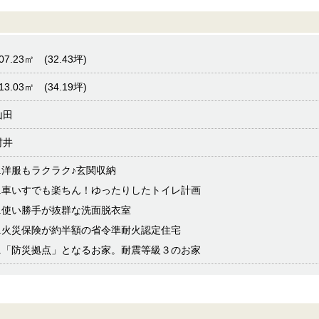
07.23㎡ (32.43坪)
13.03㎡ (34.19坪)
山田
村井
1.洋服もラクラク♪玄関収納
2.車いすでも楽ちん！ゆったりしたトイレ計画
3.使い勝手が抜群な洗面脱衣室
4.火災保険が約半額の省令準耐火認定住宅
5.「防災拠点」となるお家。耐震等級３のお家