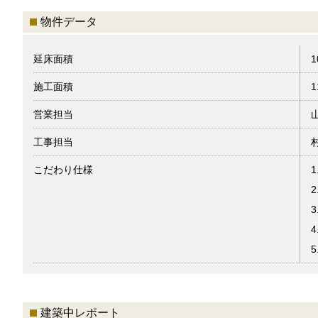
物件データ
延床面積
1
施工面積
1
営業担当
工事担当
こだわり仕様
建築中レポート