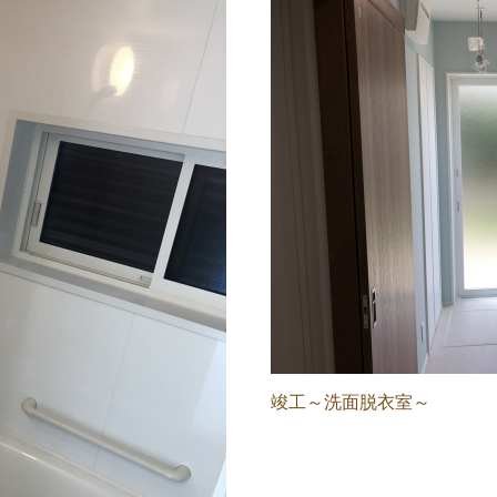
竣工～洗面脱衣室～