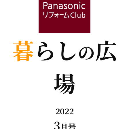
暮
らし
広
の
場
2022
3
月号