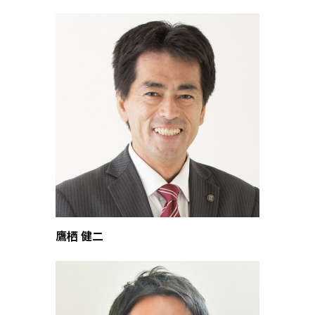
鷹栖 健二