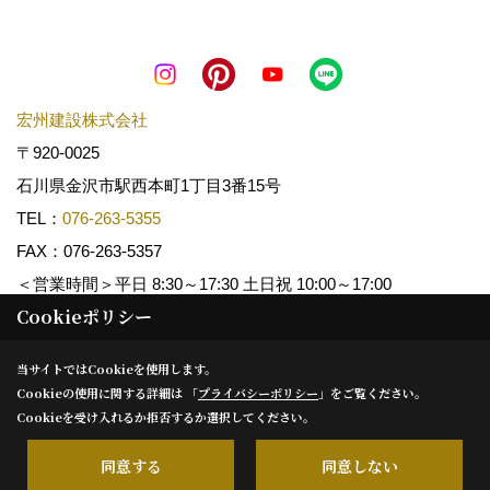
宏州建設株式会社
〒920-0025
石川県金沢市駅西本町1丁目3番15号
TEL：
076-263-5355
FAX：076-263-5357
＜営業時間＞平日 8:30～17:30 土日祝 10:00～17:00
Cookieポリシー
Copyright (c) KOSHUKENSETSU. All Rights Reserved.
当サイトではCookieを使用します。
Cookieの使用に関する詳細は 「
プライバシーポリシー
」をご覧ください。
Produced by
ゴデスクリエイト
Cookieを受け入れるか拒否するか選択してください。
同意する
同意しない