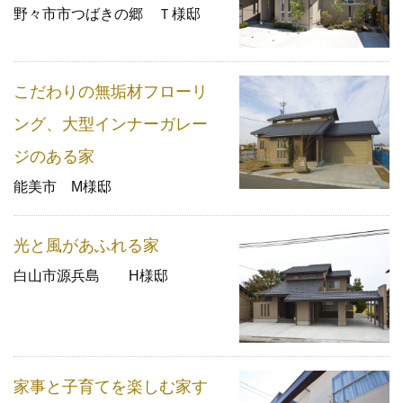
野々市市つばきの郷 Ｔ様邸
こだわりの無垢材フローリ
ング、大型インナーガレー
ジのある家
能美市 M様邸
光と風があふれる家
白山市源兵島 H様邸
家事と子育てを楽しむ家す